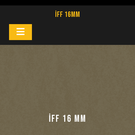
Skip
to
İFF 16MM
content
Open
Button
İFF 16 MM